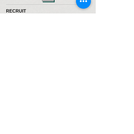
RECRUIT
korea
: 3d modeling part is looking for a team lead level.
Vietnam
: We recruit various fields.
-3d modeler
- Animator
-unity programmer (client & server)
contact:
hr@dodostudio.net
CONTACT ME
Tel:
+82) 010 4205 9307
FACEBOOK:https://www.facebook.com/profile.p
hp?id=100010146182366
Mail:
fodorwin@dodostudio.net
COPYRIGHT ©2011, DODO STUDIO
corporation. ALL RIGHTS RESERVED.