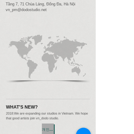
Tầng 7, 71 Chùa Láng, Đống Đa, Hà Nội
vn_pm@dodostudio.net
WHAT'S NEW?
2018:We are expanding our studios in Vietnam. We hope
that good artists join vn_dodo studio.
개인정보 처리방침